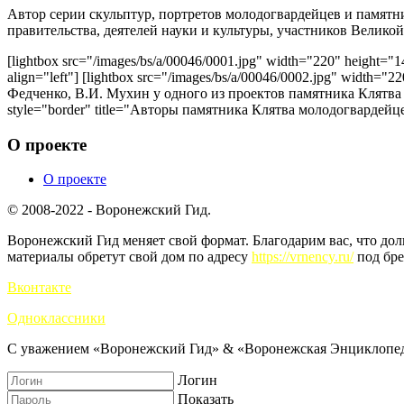
Автор серии скульптур, портретов молодогвардейцев и памятни
правительства, деятелей науки и культуры, участников Велико
[lightbox src="/images/bs/a/00046/0001.jpg" width="220" height
align="left"] [lightbox src="/images/bs/a/00046/0002.jpg" width
Федченко, В.И. Мухин у одного из проектов памятника Клятва мол
style="border" title="Авторы памятника Клятва молодогвардейце
О проекте
О проекте
© 2008-2022 - Воронежский Гид.
Воронежский Гид меняет свой формат. Благодарим вас, что до
материалы обретут свой дом по адресу
https://vrnency.ru/
под бре
Вконтакте
Одноклассники
С уважением «Воронежский Гид» & «Воронежская Энциклопед
Логин
Показать