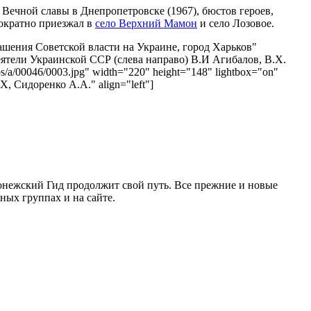
Вечной славы в Днепропетровске (1967), бюстов героев,
гократно приезжал в
село Верхний Мамон
и село Лозовое.
зглашения Советской власти на Украине, город Харьков"
ые деятели Украинской ССР (слева направо) В.И Агибалов, В.Х.
s/a/00046/0003.jpg" width="220" height="148" lightbox="on"
, Сидоренко А.А." align="left"]
ронежский Гид продолжит свой путь. Все прежние и новые
ых группах и на сайте.