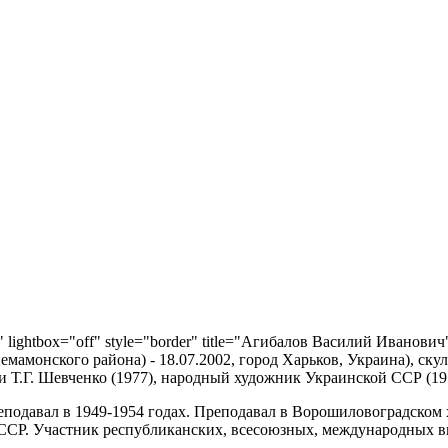
8" lightbox="off" style="border" title="Агибалов Василий Иванович"
мамонского района) - 18.07.2002, город Харьков, Украина), ску
 Т.Г. Шевченко (1977), народный художник Украинской ССР (197
еподавал в 1949-1954 годах. Преподавал в Ворошиловоградском 
ССР. Участник республиканских, всесоюзных, международных вы