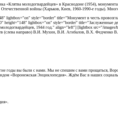
ка «Клятва молодогвардейцев» в Краснодоне (1954), монумента 
й Отечественной войны (Харьков, Киев, 1960-1990-е годы). Мно
="148" lightbox="on" style="border" title="Монумент в честь прово
="220" height="148" lightbox="on" style="border" title="Заслуженн
одогвардейцев, 1944 год." align="left"] [lightbox src="/images/b
в (слева направо) В.И. Мухин, В.И. Агибалов, В.Х. Федченко В.Х
лгие годы вы были с нами. Мы не спешим с вами прощаться, Во
ндом «Воронежская Энциклопедия». Ждём Вас в наших социальн
ия».