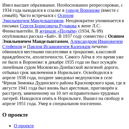
Имел высшее образование. Необоснованно репрессирован, с
1934 года находился в ссылке в
городе Воронеже
(вместе с
семьёй). Часто встречался с
Осипом
Эмильевичем Мандельштамом
. Неоднократно упоминается в
письмах
Сергея Борисовича Рудакова
к жене Л.С.
Финкелынтейн. В
журнале «Подъём»
(1934, № 09)
опубликовал рассказ «Бай». В 1937 году совместно с
Осипом
Эмильевичем Мандельштамом
,
Александром Ивановичем
Стефеном
и
Павлом Исааковичем Калецким
печатно
обвинялся местными писателями в троцкизме, классовой
враждебности, аполитичности. Самого Айча в это время уже
не было в Воронеже: в декабре 1935 года он был осуждён
линейным судом Московско-Донбасской железной дороги,
отбывал срок заключения в Норильлаге. Освободился в
апреле 1938 года, позднее заведовал медпунктом в селе
Чёрная Зимовка Дудинского района Красноярского края, где в
августе 1941 года был вновь был арестован, приговорён к
расстрелу, замененному на 10 лет исправительно-трудовых
лагерей. Находился опять в Норильлаге. Вышел на свободу в
апреле 1951 года. Умер в специальном поселении.
О проекте
О проекте