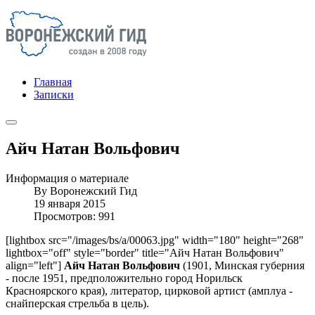
Главная
Записки
Айч Натан Вольфович
Информация о материале
By
Воронежский Гид
19 января 2015
Просмотров: 991
[lightbox src="/images/bs/a/00063.jpg" width="180" height="268"
lightbox="off" style="border" title="Айч Натан Вольфович"
align="left"]
Айч Натан Вольфович
(1901, Минская губерния
- после 1951, предположительно город Норильск
Красноярского края), литератор, цирковой артист (амплуа -
снайперская стрельба в цель).