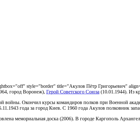
ightbox="off" style="border" title="Акулов Пётр Григорьевич" align=
964, город Воронеж),
Герой Советского Союза
(10.01.1944). Из к
ой войны. Окончил курсы командиров полков при Военной акаде
5.11.1943 года за город Киев. С 1960 года Акулов полковник зап
новлена мемориальная доска (2006). В городе Каргополь Арханге