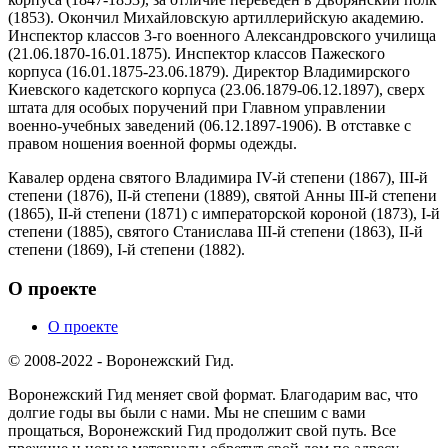
(1853). Окончил Михайловскую артиллерийскую академию.
Инспектор классов 3-го военного Александровского училища
(21.06.1870-16.01.1875). Инспектор классов Пажеского
корпуса (16.01.1875-23.06.1879). Директор Владимирского
Киевского кадетского корпуса (23.06.1879-06.12.1897), сверх
штата для особых поручений при Главном управлении
военно-учебных заведений (06.12.1897-1906). В отставке с
правом ношения военной формы одежды.
Кавалер ордена святого Владимира IV-й степени (1867), III-й
степени (1876), II-й степени (1889), святой Анны III-й степени
(1865), II-й степени (1871) с императорской короной (1873), I-й
степени (1885), святого Станислава III-й степени (1863), II-й
степени (1869), I-й степени (1882).
О проекте
О проекте
© 2008-2022 - Воронежский Гид.
Воронежский Гид меняет свой формат. Благодарим вас, что
долгие годы вы были с нами. Мы не спешим с вами
прощаться, Воронежский Гид продолжит свой путь. Все