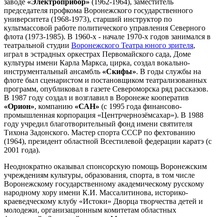
заводе
«Электроприбор»
(1962-1964), заместитель
председателя профкома Воронежского государственного
университета (1968-1973), старший инструктор по
культмассовой работе политического управления Северного
флота (1973-1985). В 1960-х - начале 1970-х годов занимался в
театральной студии
Воронежского Театра юного зрителя
,
играл в эстрадных оркестрах Первомайского сада, Доме
культуры имени Карла Маркса, цирка, создал вокально-
инструментальный ансамбль
«Скифы»
. В годы службы на
флоте был сценаристом и постановщиком театрализованных
программ, опубликовал в газете Североморска ряд рассказов.
В 1987 году создал и возглавил в Воронеже кооператив
«Орион»
, компанию
«САН»
(с 1995 года финансово-
промышленная корпорация «Центрчернозёмсахар»). В 1988
году учредил благотворительный фонд имени святителя
Тихона Задонского. Мастер спорта СССР по фехтованию
(1964), президент областной Всестилевой федерации каратэ (с
2001 года).
Неоднократно оказывал спонсорскую помощь Воронежским
учреждениям культуры, образования, спорта, в том числе
Воронежскому государственному академическому русскому
народному хору имени К.И. Массалитинова, историко-
краеведческому клубу «Истоки» Дворца творчества детей и
молодежи, организационным комитетам областных