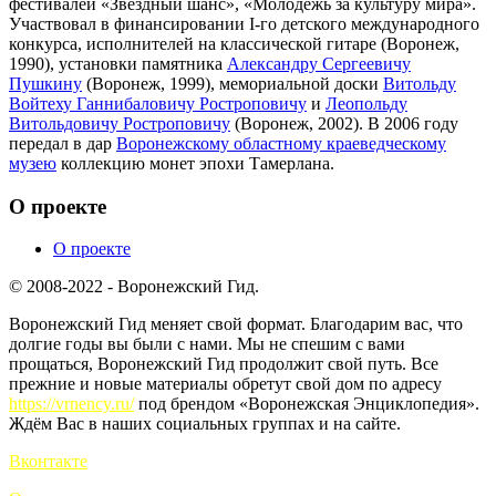
фестивалей «Звездный шанс», «Молодежь за культуру мира».
Участвовал в финансировании I-го детского международного
конкурса, исполнителей на классической гитаре (Воронеж,
1990), установки памятника
Александру Сергеевичу
Пушкину
(Воронеж, 1999), мемориальной доски
Витольду
Войтеху Ганнибаловичу Ростроповичу
и
Леопольду
Витольдовичу Ростроповичу
(Воронеж, 2002). В 2006 году
передал в дар
Воронежскому областному краеведческому
музею
коллекцию монет эпохи Тамерлана.
О проекте
О проекте
© 2008-2022 - Воронежский Гид.
Воронежский Гид меняет свой формат. Благодарим вас, что
долгие годы вы были с нами. Мы не спешим с вами
прощаться, Воронежский Гид продолжит свой путь. Все
прежние и новые материалы обретут свой дом по адресу
https://vrnency.ru/
под брендом «Воронежская Энциклопедия».
Ждём Вас в наших социальных группах и на сайте.
Вконтакте