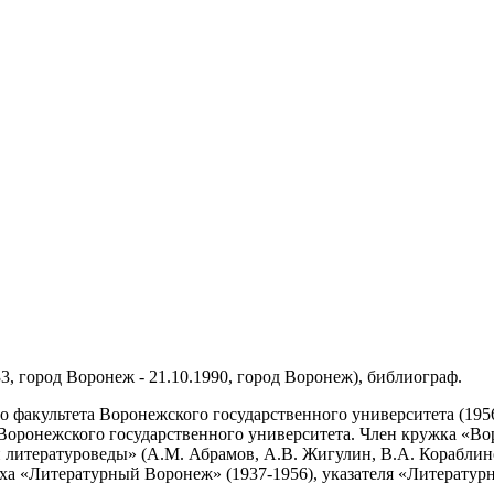
3, город Воронеж - 21.10.1990, город Воронеж), библиограф.
 факультета Воронежского государственного университета (1956
Воронежского государственного университета. Член кружка «В
литературоведы» (А.М. Абрамов, А.В. Жигулин, В.А. Кораблинов,
аха «Литературный Воронеж» (1937-1956), указателя «Литератур