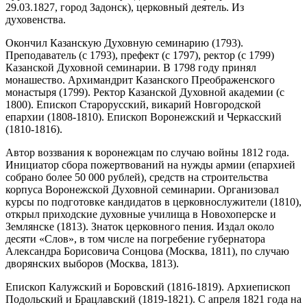
29.03.1827, город Задонск), церковный деятель. Из
духовенства.
Окончил Казанскую Духовную семинарию (1793).
Преподаватель (с 1793), префект (с 1797), ректор (с 1799)
Казанской Духовной семинарии. В 1798 году принял
монашество. Архимандрит Казанского Преображенского
монастыря (1799). Ректор Казанской Духовной академии (с
1800). Епископ Старорусский, викарий Новгородской
епархии (1808-1810). Епископ Воронежский и Черкасский
(1810-1816).
Автор воззвания к воронежцам по случаю войны 1812 года.
Инициатор сбора пожертвований на нужды армии (епархией
собрано более 50 000 рублей), средств на строительства
корпуса Воронежской Духовной семинарии. Организовал
курсы по подготовке кандидатов в церковнослужители (1810),
открыл приходские духовные училища в Новохоперске и
Землянске (1813). Знаток церковного пения. Издал около
десяти «Слов», в том числе на погребение губернатора
Александра Борисовича Сонцова (Москва, 1811), по случаю
дворянских выборов (Москва, 1813).
Епископ Калужский и Боровский (1816-1819). Архиепископ
Подольский и Брацлавский (1819-1821). С апреля 1821 года на