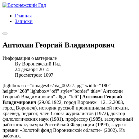
Главная
Записки
Антюхин Георгий Владимирович
Информация о материале
By
Воронежский Гид
24 декабря 2014
Просмотров: 1097
[lightbox src="/images/bs/a/a_00227.jpg" width="180"
height="268" lightbox="off" style="border" title="Антюхин
Георгий Владимирович" align="left"]
Антюхин Георгий
Владимирович
(29.06.1922, город Воронеж - 12.12.2003,
город Воронеж), историк русской провинциальной печати,
краевед, педагог, член Союза журналистов (1972), доктор
филологических наук (1981), профессор (1985), заслуженный
работник культуры Российской Федерации (1999), лауреат
премии «Золотой фонд Воронежской области» (2002). Из
рабочих.