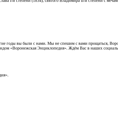
лава I-й степени (1834), святого Владимира II-й степени с меча
лгие годы вы были с нами. Мы не спешим с вами прощаться, Во
ндом «Воронежская Энциклопедия». Ждём Вас в наших социальн
ия».