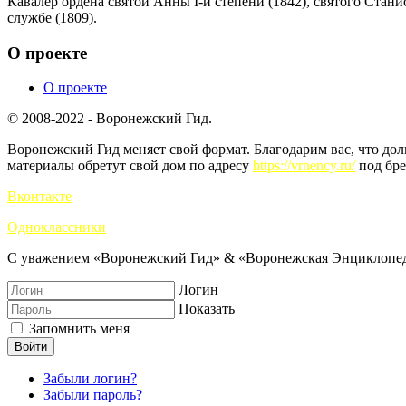
Кавалер ордена святой Анны I-й степени (1842), святого Станис
службе (1809).
О проекте
О проекте
© 2008-2022 - Воронежский Гид.
Воронежский Гид меняет свой формат. Благодарим вас, что до
материалы обретут свой дом по адресу
https://vrnency.ru/
под бре
Вконтакте
Одноклассники
С уважением «Воронежский Гид» & «Воронежская Энциклопед
Логин
Показать
Запомнить меня
Войти
Забыли логин?
Забыли пароль?