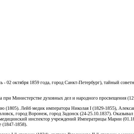
нь - 02 октября 1859 года, город Санкт-Петербург), тайный совет
а при Министерстве духовных дел и народного просвещения (12.
(1805). Лейб медик императора Николая I (1829-1855), Александ
вловск, город Воронеж, город Задонск (24-25.10.1837). Оказыв
, медицинский инспектор учреждений Императрицы Марии (01.18
 (1847-1858).