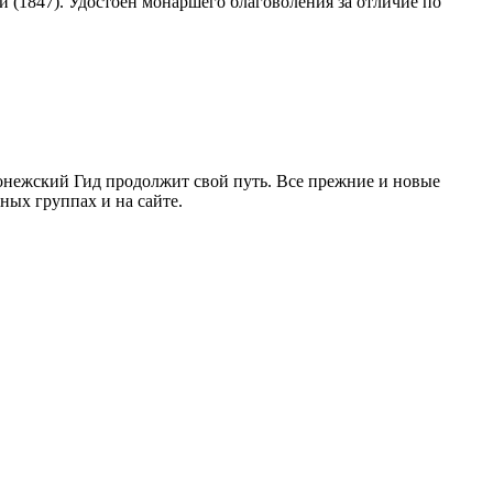
ми (1847). Удостоен монаршего благоволения за отличие по
ронежский Гид продолжит свой путь. Все прежние и новые
ых группах и на сайте.