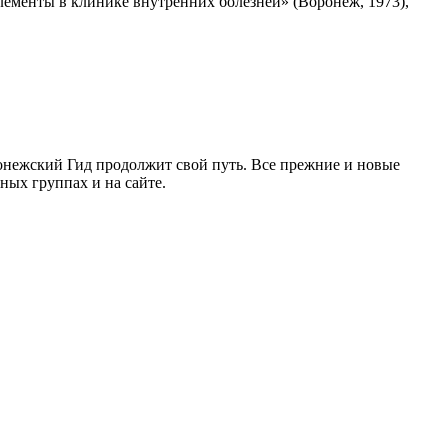
лементы в клинике внутренних болезней» (Воронеж, 1973),
ронежский Гид продолжит свой путь. Все прежние и новые
ых группах и на сайте.