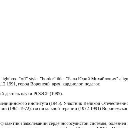
" lightbox="off" style="border" title="Бала Юрий Михайлович" align
.1991, город Воронеж), врач, кардиолог, педагог.
ый деятель науки РСФСР (1985).
медицинского института (1945). Участник Великой Отечественн
пии (1965-1972), госпитальной терапии (1972-1991) Воронежско
офилактики заболеваний сердечнососудистой системы, болезней 