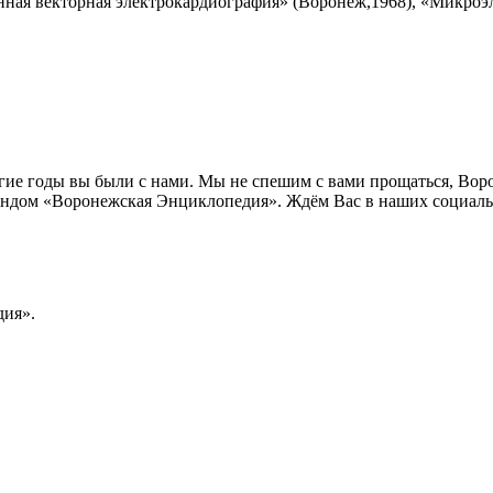
нная векторная электрокардиография» (Воронеж,1968), «Микроэ
лгие годы вы были с нами. Мы не спешим с вами прощаться, Во
ндом «Воронежская Энциклопедия». Ждём Вас в наших социальн
ия».