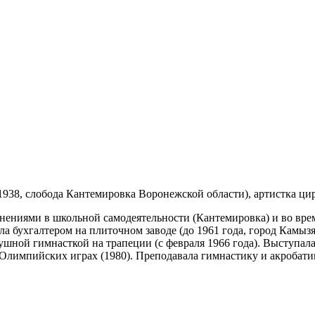
1938, слобода Кантемировка Воронежской области), артистка цир
нениями в школьной самодеятельности (Кантемировка) и во вре
ла бухгалтером на плиточном заводе (до 1961 года, город Камызя
здушной гимнасткой на трапеции (с февраля 1966 года). Выступа
 Олимпийских играх (1980). Преподавала гимнастику и акробати