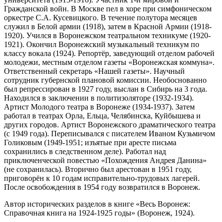
Гражданской войн. В Москве пел в хоре при симфоническом
оркестре С.А. Кусевицкого. В течение полутора месяцев
служил в Белой армии (1918), затем в Красной Армии (1918-
1920). Учился в Воронежском театральном техникуме (1920-
1921). Окончил Воронежский музыкальный техникум по
классу вокала (1924). Репортёр, заведующий отделом рабочей
молодежи, местным отделом газеты «Воронежская коммуна».
Ответственный секретарь «Нашей газеты». Научный
сотрудник губернской плановой комиссии. Необоснованно
был репрессирован в 1927 году, выслан в Сибирь на 3 года.
Находился в заключении в политизоляторе (1932-1934).
Артист Молодого театра в Воронеже (1934-1937). Затем
работал в театрах Орла, Ельца, Челябинска, Куйбышева и
других городов. Артист Воронежского драматического театра
(с 1949 года). Переписывался с писателем Иваном Кузьмичом
Голиковым (1949-1951; изъятые при аресте письма
сохранились в следственном деле). Работал над
приключенческой повестью «Похождения Андрея Данина»
(не сохранилась). Вторично был арестован в 1951 году,
приговорён к 10 годам исправительно-трудовых лагерей.
После освобождения в 1954 году возвратился в Воронеж.
Автор исторических разделов в книге «Весь Воронеж:
Справочная книга на 1924-1925 годы» (Воронеж, 1924).