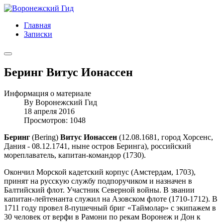
Главная
Записки
Беринг Витус Ионассен
Информация о материале
By
Воронежский Гид
18 апреля 2016
Просмотров: 1048
Беринг
(Bering)
Витус Ионассен
(12.08.1681, город Хорсенс,
Дания - 08.12.1741, ныне остров Беринга), российский
мореплаватель, капитан-командор (1730).
Окончил Морской кадетский корпус (Амстердам, 1703),
принят на русскую службу подпоручиком и назначен в
Балтийский флот. Участник Северной войны. В звании
капитан-лейтенанта служил на Азовском флоте (1710-1712). В
1711 году провел 8-пушечный бриг «Таймолар» с экипажем в
30 человек от верфи в Рамони по рекам Воронеж и Дон к