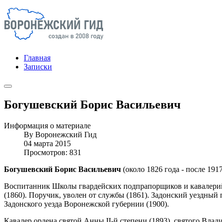
Главная
Записки
Богушевский Борис Васильевич
Информация о материале
By
Воронежский Гид
04 марта 2015
Просмотров: 831
Богушевский Борис Васильевич
(около 1826 года - после 191
Воспитанник Школы гвардейских подпрапорщиков и кавалерийс
(1860). Поручик, уволен от службы (1861). Задонский уездный
Задонского уезда Воронежской губернии (1900).
Кавалер ордена святой Анны II-й степени (1893), святого Владим