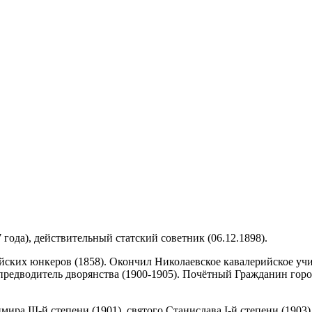
7 года), действительный статский советник (06.12.1898).
ких юнкеров (1858). Окончил Николаевское кавалерийское учи
 предводитель дворянства (1900-1905). Почётный Гражданин гор
ира III-й степени (1901), святого Станислава I-й степени (1903)