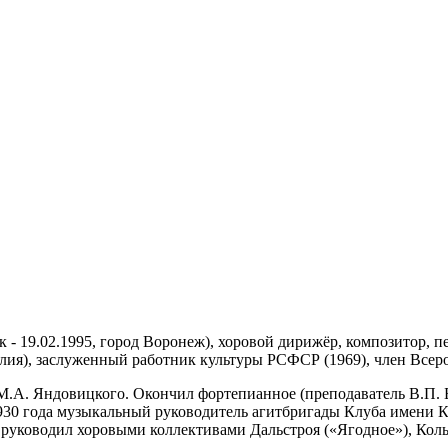
ск - 19.02.1995, город Воронеж), хоровой дирижёр, композитор, 
лия), заслуженный работник культуры РСФСР (1969), член Всер
 М.А. Яндовицкого. Окончил фортепианное (преподаватель В.П. 
30 года музыкальный руководитель агитбригады Клуба имени К
и руководил хоровыми коллективами Дальстроя («Ягодное»), Ко