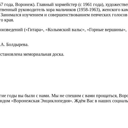
года, Воронеж). Главный хормейстер (с 1961 года), художестве
венный руководитель хора мальчиков (1958-1963), женского каме
 Занимался изучением и совершенствованием певческих голосов
о края.
оизведений («Гитара», «Колымский вальс», «Горные вершины», «
.А. Болдырева.
установлена мемориальная доска.
лгие годы вы были с нами. Мы не спешим с вами прощаться, Во
ндом «Воронежская Энциклопедия». Ждём Вас в наших социальн