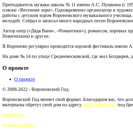
Преподаватель музыки школы № 11 имени А.С. Пушкина (с 1957 
пляски «Весенние зори». Одновременно организатор и художест
работы с детским хором Воронежского музыкального училища.
мелодий. Собрал и записал много народных песен Воронежског
Автор опер («Дядя Ваня», «Романтики»), романсов, хоровых пр
Новичихина) и другие.
В Воронеже регулярно проводится хоровой фестиваль имени А
На доме № 14 по улице Среднемосковской, где жил Болдырев, 
О проекте
О проекте
© 2008-2022 - Воронежский Гид.
Воронежский Гид меняет свой формат. Благодарим вас, что до
материалы обретут свой дом по адресу
https://vrnency.ru/
под бре
Вконтакте
Одноклассники