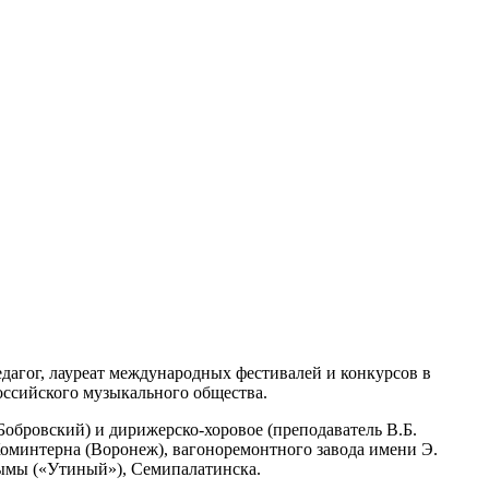
педагог, лауреат международных фестивалей и конкурсов в
оссийского музыкального общества.
Бобровский) и дирижерско-хоровое (преподаватель В.Б.
оминтерна (Воронеж), вагоноремонтного завода имени Э.
лымы («Утиный»), Семипалатинска.