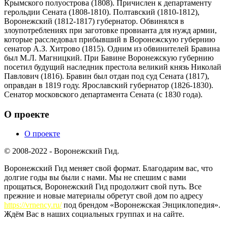
Крымского полуострова (1808). Причислен к департаменту
герольдии Сената (1808-1810). Полтавский (1810-1812),
Воронежский (1812-1817) губернатор. Обвинялся в
злоупотреблениях при заготовке провианта для нужд армии,
которые расследовал прибывший в Воронежскую губернию
сенатор А.З. Хитрово (1815). Одним из обвинителей Бравина
был М.Л. Магницкий. При Бавине Воронежскую губернию
посетил будущий наследник престола великий князь Николай
Павлович (1816). Бравин был отдан под суд Сената (1817),
оправдан в 1819 году. Ярославский губернатор (1826-1830).
Сенатор московского департамента Сената (с 1830 года).
О проекте
О проекте
© 2008-2022 - Воронежский Гид.
Воронежский Гид меняет свой формат. Благодарим вас, что
долгие годы вы были с нами. Мы не спешим с вами
прощаться, Воронежский Гид продолжит свой путь. Все
прежние и новые материалы обретут свой дом по адресу
https://vrnency.ru/
под брендом «Воронежская Энциклопедия».
Ждём Вас в наших социальных группах и на сайте.