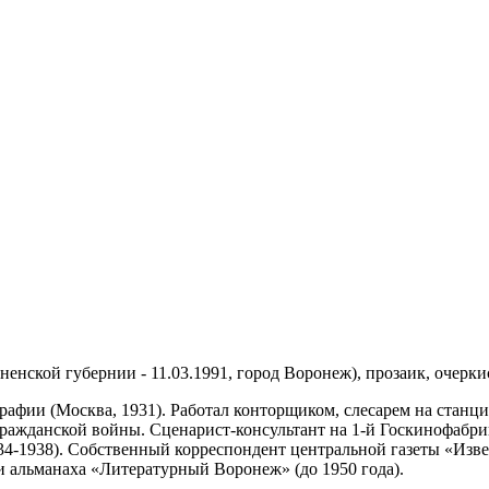
дненской губернии - 11.03.1991, город Воронеж), прозаик, очерк
фии (Москва, 1931). Работал конторщиком, слесарем на станции
ажданской войны. Сценарист-консультант на 1-й Госкинофабрик
4-1938). Собственный корреспондент центральной газеты «Изве
и альманаха «Литературный Воронеж» (до 1950 года).