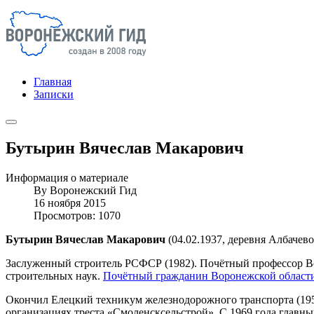
Главная
Записки
Бутырин Вячеслав Макарович
Информация о материале
By
Воронежский Гид
16 ноября 2015
Просмотров: 1070
Бутырин Вячеслав Макарович
(04.02.1937, деревня Албачево
Заслуженный строитель РСФСР (1982). Почётный профессор Во
строительных наук.
Почётный гражданин Воронежской област
Окончил Елецкий техникум железнодорожного транспорта (1956
организациях треста «Смоленсксельстрой». С 1969 года главн