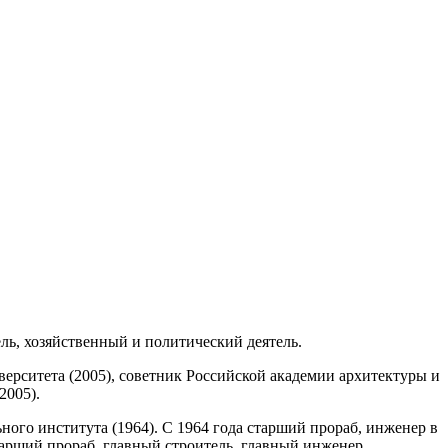
ель, хозяйственный и политический деятель.
рситета (2005), советник Российской академии архитектуры и
2005).
ого института (1964). С 1964 года старший прораб, инженер в
арший прораб, главный строитель, главный инженер,