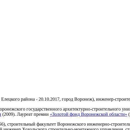
 Елецкого района - 20.10.2017, город Воронеж), инженер-строит
ронежского государственного архитектурно-строительного униве
и
(2009). Лауреат премии
«Золотой фонд Воронежской области»
(
), строительный факультет Воронежского инженерно-строительн
ый инженер Хохольского строительно-монтажного управления, ст