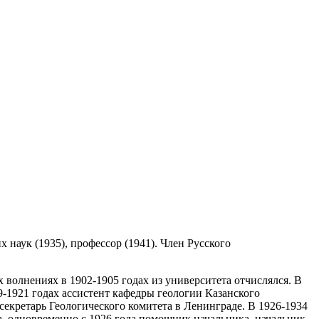
их наук (1935), профессор (1941). Член Русского
х волнениях в 1902-1905 годах из университета отчислялся. В
9-1921 годах ассистент кафедры геологии Казанского
секретарь Геологического комитета в Ленинграде. В 1926-1934
а, одновременно с 1926 года помощник начальника, начальник