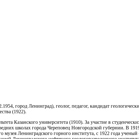
12.1954, город Ленинград), геолог, педагог, кандидат геологическ
ства (1922).
тета Казанского университета (1910). За участие в студенчески
средних школах города Череповец Новгородской губернии. В 191
о музея Ленинградского горного института, с 1922 года ученый 
кцией Ленинградского нефтяного геологоразведочного институт