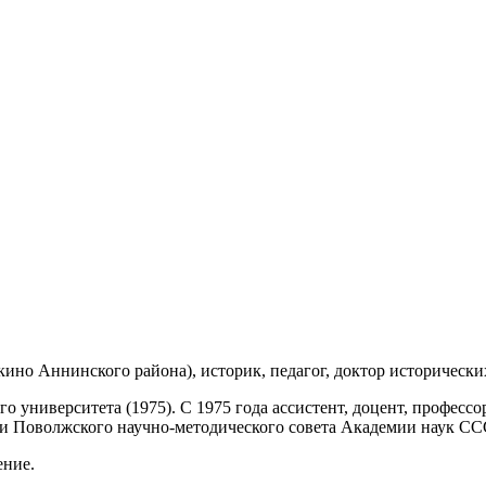
кино Аннинского района), историк, педагог, доктор исторических
 университета (1975). С 1975 года ассистент, доцент, профессо
ции Поволжского научно-методического совета Академии наук С
ение.