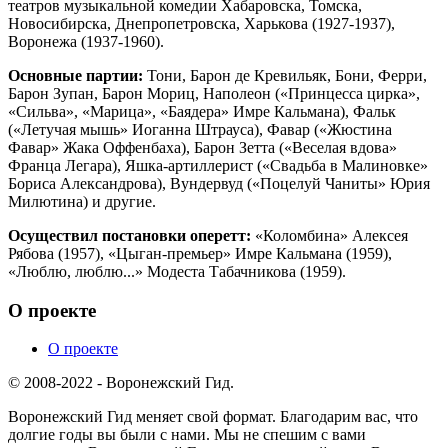
театров музыкальной комедии Хабаровска, Томска,
Новосибирска, Днепропетровска, Харькова (1927-1937),
Воронежа (1937-1960).
Основные партии:
Тони, Барон де Кревильяк, Бони, Ферри,
Барон Зупан, Барон Мориц, Наполеон («Принцесса цирка»,
«Сильва», «Марица», «Баядера» Имре Кальмана), Фальк
(«Летучая мышь» Иоганна Штрауса), Фавар («Жюстина
Фавар» Жака Оффенбаха), Барон Зетта («Веселая вдова»
Франца Легара), Яшка-артиллерист («Свадьба в Малиновке»
Бориса Александрова), Вундервуд («Поцелуй Чаниты» Юрия
Милютина) и другие.
Осуществил постановки оперетт:
«Коломбина» Алексея
Рябова (1957), «Цыган-премьер» Имре Кальмана (1959),
«Люблю, люблю...» Модеста Табачникова (1959).
О проекте
О проекте
© 2008-2022 - Воронежский Гид.
Воронежский Гид меняет свой формат. Благодарим вас, что
долгие годы вы были с нами. Мы не спешим с вами