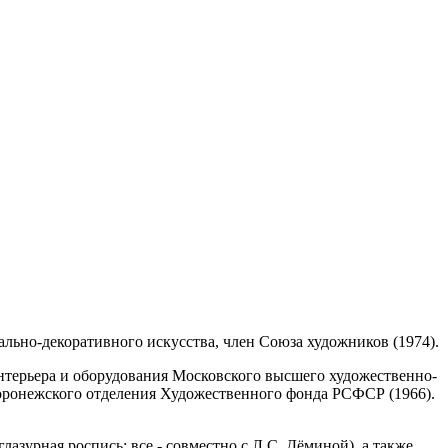
льно-декоративного искусства, член Союза художников (1974).
нтерьера и оборудования Московского высшего художественно-
оронежского отделения Художественного фонда РСФСР (1966).
азурная роспись; все - совместно с Л.С. Дёминой), а также