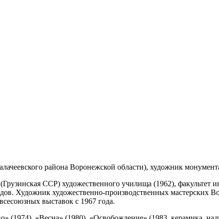
Калачеевского района Воронежской области), художник монумента
Грузинская ССР) художественного училища (1962), факультет и
одов. Художник художественно-производственных мастерских В
всесоюзных выставок с 1967 года.
(1974), «Весна» (1980), «Освобождение» (1983, керамика, надгл