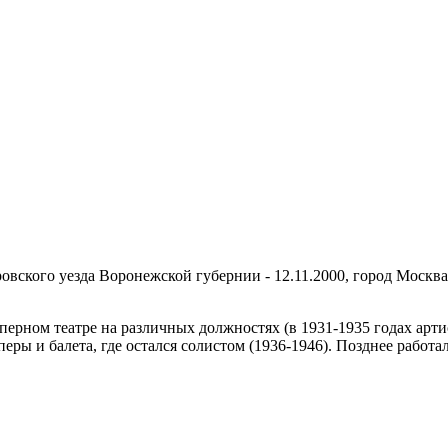
ровского уезда Воронежской губернии - 12.11.2000, город Москв
в оперном театре на различных должностях (в 1931-1935 годах ар
ры и балета, где остался солистом (1936-1946). Позднее работа