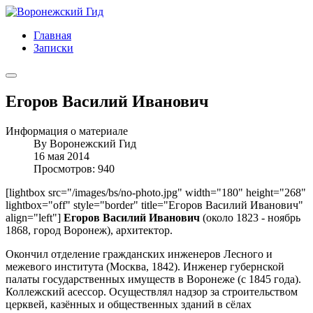
Главная
Записки
Егоров Василий Иванович
Информация о материале
By
Воронежский Гид
16 мая 2014
Просмотров: 940
[lightbox src="/images/bs/no-photo.jpg" width="180" height="268"
lightbox="off" style="border" title="Егоров Василий Иванович"
align="left"]
Егоров Василий Иванович
(около 1823 - ноябрь
1868, город Воронеж), архитектор.
Окончил отделение гражданских инженеров Лесного и
межевого института (Москва, 1842). Инженер губернской
палаты государственных имуществ в Воронеже (с 1845 года).
Коллежский асессор. Осуществлял надзор за строительством
церквей, казённых и общественных зданий в сёлах