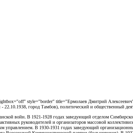
 lightbox="off" style="border" title="Ермолаев Дмитрий Алексеевич"
- 22.10.1938, город Тамбов), политический и общественный дея
анской войн. В 1921-1928 годах заведующий отделом Симбирско
 активных руководителей и организаторов массовой коллективиз
м управлением. В 1930-1931 годах заведующий организационны
та Всесоюзной Коммунистической партии (большевиков). В 1932