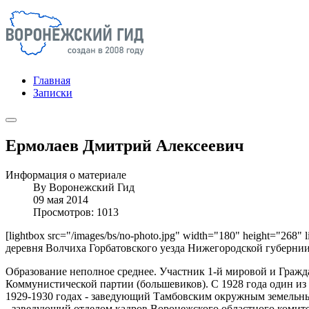
Главная
Записки
Ермолаев Дмитрий Алексеевич
Информация о материале
By
Воронежский Гид
09 мая 2014
Просмотров: 1013
[lightbox src="/images/bs/no-photo.jpg" width="180" height="268"
деревня Волчиха Горбатовского уезда Нижегородской губернии 
Образование неполное среднее. Участник 1-й мировой и Гражд
Коммунистической партии (большевиков). С 1928 года один из
1929-1930 годах - заведующий Тамбовским окружным земельны
- заведующий отделом кадров Воронежского областного комите