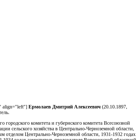
 align="left"]
Ермолаев Дмитрий Алексеевич
(20.10.1897,
тель.
го городского комитета и губернского комитета Всесоюзной
ации сельского хозяйства в Центрально-Черноземной области,
м отделом Центрально-Черноземной области, 1931-1932 годах
-1934 годах заместитель председателя Воронежской областной