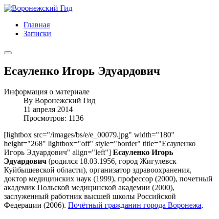
Главная
Записки
Есауленко Игорь Эдуардович
Информация о материале
By
Воронежский Гид
11 апреля 2014
Просмотров: 1136
[lightbox src="/images/bs/e/e_00079.jpg" width="180"
height="268" lightbox="off" style="border" title="Есауленко
Игорь Эдуардович" align="left"]
Есауленко Игорь
Эдуардович
(родился 18.03.1956, город Жигулевск
Куйбышевской области), организатор здравоохранения,
доктор медицинских наук (1999), профессор (2000), почетный
академик Польской медицинской академии (2000),
заслуженный работник высшей школы Российской
Федерации (2006).
Почётный гражданин города Воронежа
.