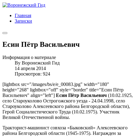
Главная
Записки
Есин Пётр Васильевич
Информация о материале
By
Воронежский Гид
14 апреля 2014
Просмотров: 924
[lightbox src="/images/bs/e/e_00083.jpg" width="180"
height="268" lightbox="off" style="border" title="Есин Пётр
Васильевич" align="left"]
Есин Пётр Васильевич
(10.02.1925,
село Староуколово Острогожского уезда - 24.04.1998, село
Староуколово Алексеевского района Белгородской области),
Герой Социалистического Труда (10.02.1975). Участник
Великой Отечественной войны.
Тракторист-машинист совхоза «Быковский» Алексеевского
района Белгородской области (1945-1975). Награжден за