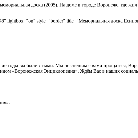
емориальная доска (2005). На доме в городе Воронеже, где жил
"148" lightbox="on" style="border" title="Мемориальная доска Еси
лгие годы вы были с нами. Мы не спешим с вами прощаться, Во
ндом «Воронежская Энциклопедия». Ждём Вас в наших социальн
ия».