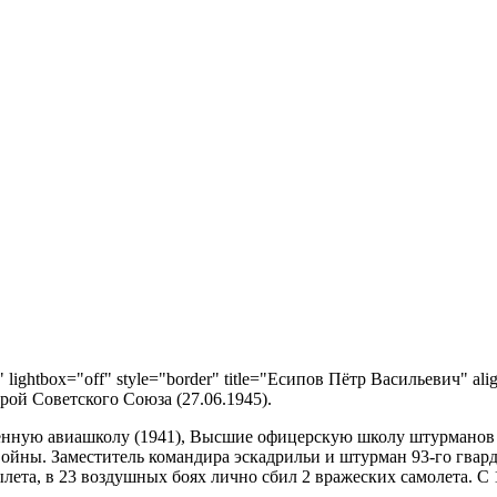
" lightbox="off" style="border" title="Есипов Пётр Васильевич" ali
рой Советского Союза (27.06.1945).
енную авиашколу (1941), Высшие офицерскую школу штурманов (
йны. Заместитель командира эскадрильи и штурман 93-го гварде
ета, в 23 воздушных боях лично сбил 2 вражеских самолета. С 1