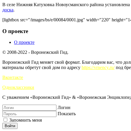
В селе Нижняя Катуховка Новоусманского района установлена м
доска
.
[lightbox src="/images/bs/e/00084/0001.jpg" width="220" height=
О проекте
О проекте
© 2008-2022 - Воронежский Гид.
Воронежский Гид меняет свой формат. Благодарим вас, что до
материалы обретут свой дом по адресу
https://vrnency.ru/
под бре
Вконтакте
Одноклассники
С уважением «Воронежский Гид» & «Воронежская Энциклопед
Логин
Показать
Запомнить меня
Войти