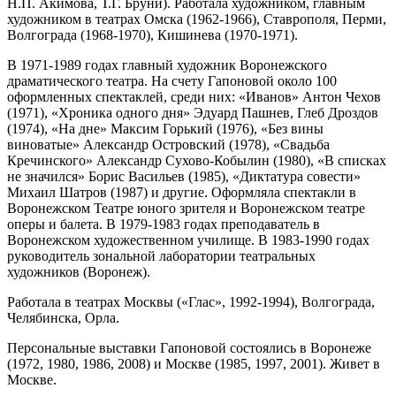
Н.П. Акимова, Т.Г. Бруни). Работала художником, главным
художником в театрах Омска (1962-1966), Ставрополя, Перми,
Волгограда (1968-1970), Кишинева (1970-1971).
В 1971-1989 годах главный художник Воронежского
драматического театра. На счету Гапоновой около 100
оформленных спектаклей, среди них: «Иванов» Антон Чехов
(1971), «Хроника одного дня» Эдуард Пашнев, Глеб Дроздов
(1974), «На дне» Максим Горький (1976), «Без вины
виноватые» Александр Островский (1978), «Свадьба
Кречинского» Александр Сухово-Кобылин (1980), «В списках
не значился» Борис Васильев (1985), «Диктатура совести»
Михаил Шатров (1987) и другие. Оформляла спектакли в
Воронежском Театре юного зрителя и Воронежском театре
оперы и балета. В 1979-1983 годах преподаватель в
Воронежском художественном училище. В 1983-1990 годах
руководитель зональной лаборатории театральных
художников (Воронеж).
Работала в театрах Москвы («Глас», 1992-1994), Волгограда,
Челябинска, Орла.
Персональные выставки Гапоновой состоялись в Воронеже
(1972, 1980, 1986, 2008) и Москве (1985, 1997, 2001). Живет в
Москве.