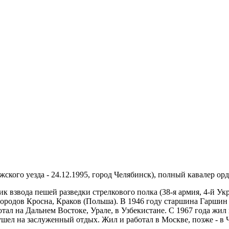
кого уезда - 24.12.1995, город Челябинск), полный кавалер ордена С
к взвода пешей разведки стрелкового полка (38-я армия, 4-й У
городов Кросна, Краков (Польша). В 1946 году старшина Гарши
ал на Дальнем Востоке, Урале, в Узбекистане. С 1967 года жил 
шел на заслуженный отдых. Жил и работал в Москве, позже - в 