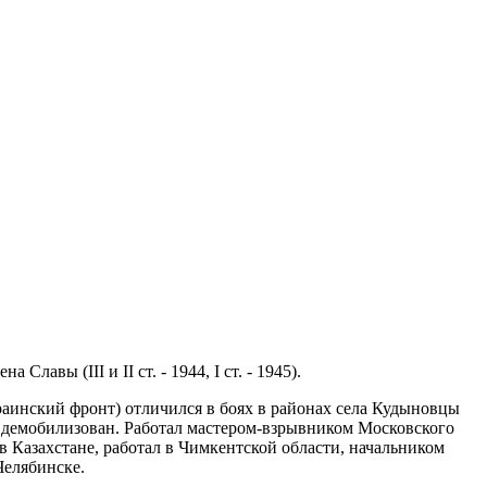
лавы (III и II ст. - 1944, I ст. - 1945).
краинский фронт) отличился в боях в районах села Кудыновцы
н демобилизован. Работал мастером-взрывником Московского
в Казахстане, работал в Чимкентской области, начальником
Челябинске.