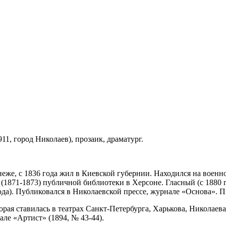
911, город Николаев), прозаик, драматург.
еже, с 1836 года жил в Киевской губернии. Находился на военн
1871-1873) публичной библиотеки в Херсоне. Гласный (с 1880 го
ода). Публиковался в Николаевской прессе, журнале «Основа». П
орая ставилась в театрах Санкт-Петербурга, Харькова, Николаев
але «Артист» (1894, № 43-44).