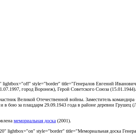
8" lightbox="off" style="border" title="Генералов Евгений Иванович"
.07.1997, город Воронеж), Герой Советского Союза (15.01.1944)
частник Великой Отечественной войны. Заместитель командира ба
 в бою за плацдарм 29.09.1943 года в районе деревни Грушец (
новлена
мемориальная доска
(2001).
"220" lightbox="on" style="border" title="Мемориальная доска Гене