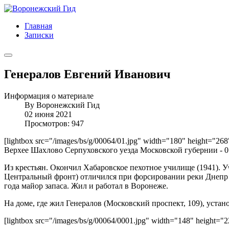
Главная
Записки
Генералов Евгений Иванович
Информация о материале
By
Воронежский Гид
02 июня 2021
Просмотров: 947
[lightbox src="/images/bs/g/00064/01.jpg" width="180" height="26
Верхее Шахлово Серпуховского уезда Московской губернии - 01
Из крестьян. Окончил Хабаровское пехотное училище (1941). У
Центральный фронт) отличился при форсировании реки Днепр и
года майор запаса. Жил и работал в Воронеже.
На доме, где жил Генералов (Московский проспект, 109), уста
[lightbox src="/images/bs/g/00064/0001.jpg" width="148" height=