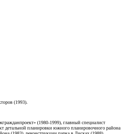
торов (1993).
жгражданпроект» (1980-1999), главный специалист
роект детальной планировки южного планировочного района
она (1983), реконструкции парка в Лисках (1988).