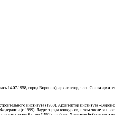
ась 14.07.1958, город Воронеж), архитектор, член Союза архитек
троительного института (1980). Архитектор института «Вороне
Федерации (с 1999). Лауреат ряда конкурсов, в том числе за п
планов города Калача (1985), слободы Хреновое Бобровского рай