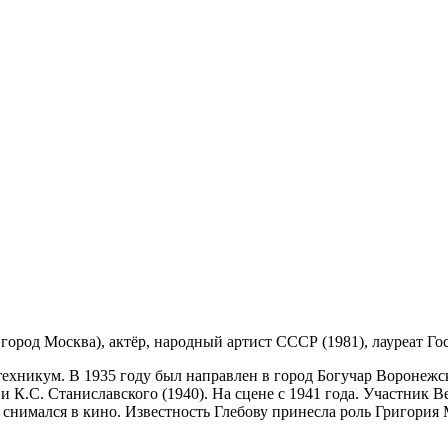
0, город Москва), актёр, народный артист СССР (1981), лауреат 
хникум. В 1935 году был направлен в город Богучар Воронежско
.С. Станиславского (1940). На сцене с 1941 года. Участник Ве
а снимался в кино. Известность Глебову принесла роль Григория