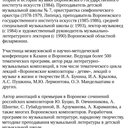
института искусств (1984). Преподаватель детской
музыкальной школы № 7, оркестрантка симфонического
оркестра (1978-1979, Липецк), преподаватель Воронежского
государственного института искусств (1985-1986), средней
специальной музыкальной школы (с 1993), лектор-музыковед
(с 1984) и художественный руководитель музыкально-
литературного лектория (с 1990) Воронежской областной
филармонии.
Участница межвузовской и научно-методической
конференции в Казани и Воронеже. Ведущая более 500
тематических программ, автор ряда литературно-
музыкальных композиций, в том числе тематического цикла
лекций «Воронежские композиторы - детям», лекций о
музыке в жизни и творчестве И.А. Бунина, И.А. Крылова,
А.С. Пушкина, М.Ю. Лермонтова, О.Э. Мандельштама и
других.
Автор аннотаций к премьерам в Воронеже сочинений
российских композиторов Ю. Буцко, В. Овчинникова, А.
Шнитке, С. Губайдулиной, В. Арзуманова, A. Караманова, а
также многих Воронежских композиторов. Разработчик
программ по музыкальной литературе, нарадному творчеству,
методике преподавания музыкальной литературы в детской
музыкальной школе.