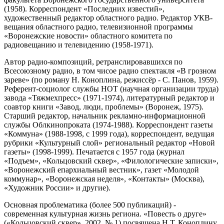
(1958). Корреспондент «Последних известий»,
художественный редактор областного радио. Редактор УКВ-
вещания областного радио, телевизионной программы
«Воронежские новости» областного комитета по
радиовещанию и телевидению (1958-1971).
Автор радио-композиций, ретранслировавшихся по
Всесоюзному радио, в том чисое радио спектакля «В грозном
зареве» (по роману Н. Коноплина, режиссёр - С. Панов, 1959).
Референт-социолог службы НОТ (научная организации труда)
завода «Тяжмехпресс» (1971-1974), литературный редактор и
соавтор книги «Завод, люди, проблемы» (Воронеж, 1975).
Старший редактор, начальник рекламно-информационной
службы Облкинопроката (1974-1988). Корреспондент газеты
«Коммуна» (1988-1998, с 1999 года), корреспондент, ведущая
рубрики «Культурный слой» региональный редактор «Новой
газеты» (1998-1999). Печатается с 1957 года (журнал
«Подъем», «Кольцовский сквер», «Филологические записки»,
«Воронежский епархиальный вестник», газет «Молодой
коммунар», «Воронежская неделя», «Контакты» (Москва),
«Художник России» и другие).
Основная проблематика (более 500 публикаций) -
современная культурная жизнь региона. «Повесть о друге»
(«Кольцовский сквер», 2002, № 1) посвящена Н.Т. Коноплину.