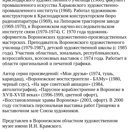
промышленного искусства Харьковского художественно-
промышленного института (1968). Работал художником-
конструктором в Краснодарском конструкторском бюро
радиоаппаратуры (1969), на Липецком тракторном заводе
(1969-1970), в Воронежском научно-исследовательском
институте связи (1970-1974). С 1970 года художник-
оформитель Воронежских художественно-производственных
мастерских. Преподаватель Воронежского художественного
училища (1979-1987), детской художественной школы (с 1985
года). Участник областных, зональных, республиканских,
всероссийских, всесоюзных выставок с 1974 года. Работает в
области оригинальной и печатной графики.
Автор серии произведений: «Мои друзья» (1974, тушь,
карандаш), «Воронежские мостостроители - БАМу» (1980,
черный соус), «На заре советской авиации» (1984,
автолитография), «Парусное кораблестроение в Воронеже в
XVII-XVIII веках» (1996-1999, цветной офорт),
«Восстановленные храмы Воронежа» (2003, офорт). В 2000
году состоялась персональная выставка работ Грищенко в
выставочном зале Союза художников.
Представлен в Воронежском областном художественном
музее имени И.Н. Крамского.