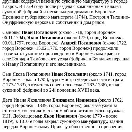
другими содержал казенную суконную мануфактуру в городе
Тавров. В 1729 году после раздела с компаньонами владел
суконной фабрикой и несколькими домами в Воронеже.
Президент губернского магистрата (1744). Построил Тихвино-
Онуфриевскую церковь и собственный дом рядом.
Сыновья
Иван Потапович
(около 1718, город Воронеж -
06.11.1794),
Яков Потапович
(около 1720, город Воронеж -
03.01.1797, город Воронеж),
Андрей Потапович
(около 1722,
город Воронеж -15.02.1776, город Воронеж) продолжили
развивать суконное производство в Воронежском крае и в
селе Бондари Тамбовского уезда (фабрика в Бондарях перешла
к Ивану Потаповичу и его наследникам).
Сын Якова Потаповича
Иван Яковлевич
(около 1741, город
Воронеж - около 1795), бургомистр губернского магистрата
(1777-1783), заседатель совестного суда (1783-1786), владел
суконной фабрикой во 2-й половине XVIII века.
Дети Ивана Яковлевича
Елизавета Ивановна
(около 1762,
город Воронеж - 1839, город Воронеж), была замужем за
статским советником, членом «болховитиновского кружка»
И.Н. Дебольцовым;
Яков Иванович
(около 1770 - после
1819), в 1810-е годы закрыл суконную мануфактуру, здания
передал Воронежскому Приказу общественного призрения.