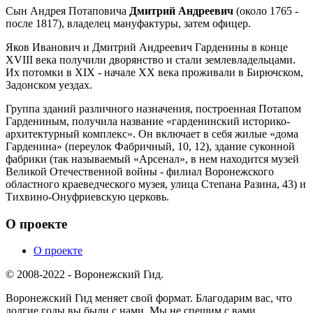
Сын Андрея Потаповича
Дмитрий Андреевич
(около 1765 -
после 1817), владелец мануфактуры, затем офицер.
Яков Иванович и Дмитрий Андреевич Гарденины в конце
XVIII века получили дворянство и стали землевладельцами.
Их потомки в XIX - начале XX века проживали в Бирючском,
Задонском уездах.
Группа зданий различного назначения, построенная Потапом
Гардениным, получила название «гарденинский историко-
архитектурный комплекс». Он включает в себя жилые «дома
Гарденина» (переулок Фабричный, 10, 12), здание суконной
фабрики (так называемый «Арсенал», в нем находится музей
Великой Отечественной войны - филиал Воронежского
областного краеведческого музея, улица Степана Разина, 43) и
Тихвино-Онуфриевскую церковь.
О проекте
О проекте
© 2008-2022 - Воронежский Гид.
Воронежский Гид меняет свой формат. Благодарим вас, что
долгие годы вы были с нами. Мы не спешим с вами