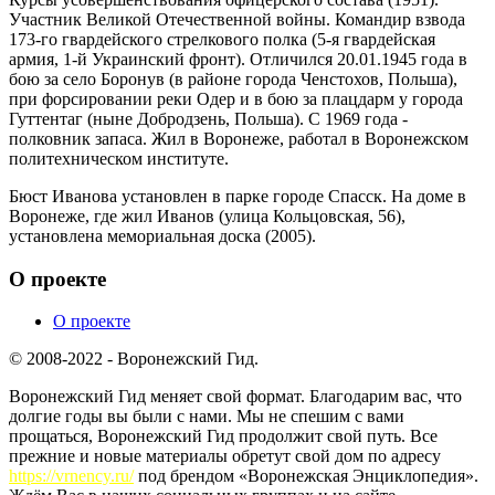
Участник Великой Отечественной войны. Командир взвода
173-го гвардейского стрелкового полка (5-я гвардейская
армия, 1-й Украинский фронт). Отличился 20.01.1945 года в
бою за село Боронув (в районе города Ченстохов, Польша),
при форсировании реки Одер и в бою за плацдарм у города
Гуттентаг (ныне Добродзень, Польша). С 1969 года -
полковник запаса. Жил в Воронеже, работал в Воронежском
политехническом институте.
Бюст Иванова установлен в парке городе Спасск. На доме в
Воронеже, где жил Иванов (улица Кольцовская, 56),
установлена мемориальная доска (2005).
О проекте
О проекте
© 2008-2022 - Воронежский Гид.
Воронежский Гид меняет свой формат. Благодарим вас, что
долгие годы вы были с нами. Мы не спешим с вами
прощаться, Воронежский Гид продолжит свой путь. Все
прежние и новые материалы обретут свой дом по адресу
https://vrnency.ru/
под брендом «Воронежская Энциклопедия».