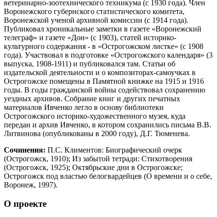
ветеринарно-зоотехнического техникума (с 1930 года). Член
Воронежского губернского статистического комитета,
Воронежской ученой архивной комиссии (с 1914 года).
Публиковал хроникальные заметки в газете «Воронежский
телеграф» и газете «Дон» (с 1903), статей историко-
культурного содержания - в «Острогожском листке» (с 1908
года). Участвовал в подготовке «Острогожского календаря» (3
выпуска, 1908-1911) и публиковался там. Статьи об
издательской деятельности и о композиторах-самоучках в
Острогожске помещены в Памятной книжке на 1915 и 1916
годы. В годы гражданской войны содействовал сохранению
уездных архивов. Собрание книг и других печатных
материалов Ивченко легло в основу библиотеки
Острогожского историко-художественного музея, куда
передан и архив Ивченко, в котором сохранились письма В.В.
Литвинова (опубликованы в 2000 году), Д.Г. Тюменева.
Сочинения:
П.С. Климентов: Биографический очерк
(Острогожск, 1910); Из забытой тетради: Стихотворения
(Острогожск, 1925); Октябрьские дни в Острогожске;
Острогожск под властью белогвардейцев (О времени и о себе,
Воронеж, 1997).
О проекте