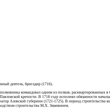
вный деятель, бригадир (1716).
е полковника командовал одним из полков, расквартированных в 
) Павловской крепости. В 1718 году исполнял обязанности начал
натор Азовской губернии (1721-1725). В период строительства к
водством строительства М.Х. Змаевинем.