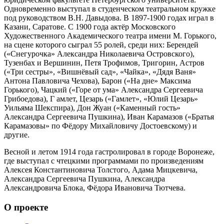
Одновременно выступал в студенческом театральном кружке
под руководством В.Н. Давыдова. В 1897-1900 годах играл в
Казани, Саратове. С 1900 года актёр Московского
Художественного Академического театра имени М. Горького,
на сцене которого сыграл 55 ролей, среди них: Берендей
(«Снегурочка» Александра Николаевича Островского),
Тузенбах и Вершинин, Петя Трофимов, Тригорин, Астров
(«Три сестры», «Вишнёвый сад», «Чайка», «Дядя Ваня»
Антона Павловича Чехова), Барон («На дне» Максима
Горького), Чацкий («Горе от ума» Александра Сергеевича
Грибоедова), Г амлет, Цезарь («Гамлет», «Юлий Цезарь»
Уильяма Шекспира), Дон Жуан («Каменный гость»
Александра Сергеевича Пушкина), Иван Карамазов («Братья
Карамазовы» по Фёдору Михайловичу Достоевскому) и
другие.
Весной и летом 1914 года гастролировал в городе Воронеже,
где выступал с чтецкими программами по произведениям
Алексея Константиновича Толстого, Адама Мицкевича,
Александра Сергеевича Пушкина, Александра
Александровича Блока, Фёдора Ивановича Тютчева.
О проекте