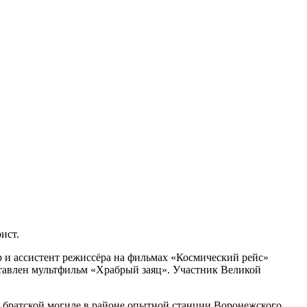
ист.
р и ассистент режиссёра на фильмах «Космический рейс»
оставлен мультфильм «Храбрый заяц». Участник Великой
в братской могиле в районе опытной станции Воронежского