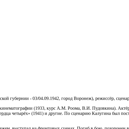
ской губернии - 03/04.09.1942, город Воронеж), режиссёр, сценар
кинематографии (1933, курс А.М. Роома, В.И. Пудовкина). Актё
«Сердца четырёх» (1941) и другие. По сценарию Калугина был п
нежем, выступал на фронтовых сценах. Погиб в бою, похоронен 