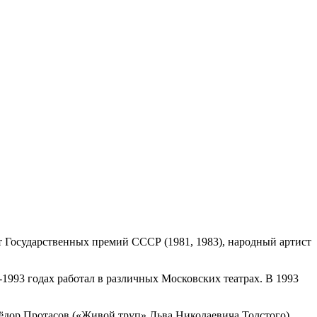
ат Государственных премий СССР (1981, 1983), народный артист
1993 годах работал в различных Московских театрах. В 1993
ёдор Протасов («Живой труп» Льва Николаевича Толстого),