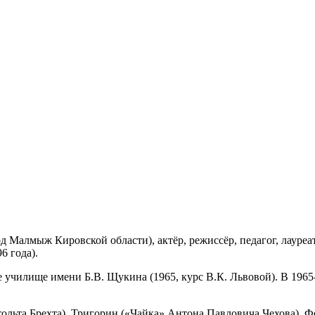
од Малмыж Кировской области), актёр, режиссёр, педагог, лауре
6 года).
училище имени Б.В. Щукина (1965, курс В.К. Львовой). В 1965-
ольта Брехта), Тригорин («Чайка» Антона Павловича Чехова), Ф