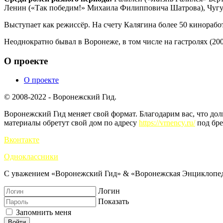
Ленин («Так победим!» Михаила Филипповича Шатрова), Чугуе
Выступает как режиссёр. На счету Калягина более 50 киноработ
Неоднократно бывал в Воронеже, в том числе на гастролях (200
О проекте
О проекте
© 2008-2022 - Воронежский Гид.
Воронежский Гид меняет свой формат. Благодарим вас, что до
материалы обретут свой дом по адресу
https://vrnency.ru/
под бре
Вконтакте
Одноклассники
С уважением «Воронежский Гид» & «Воронежская Энциклопед
Логин
Показать
Запомнить меня
Войти