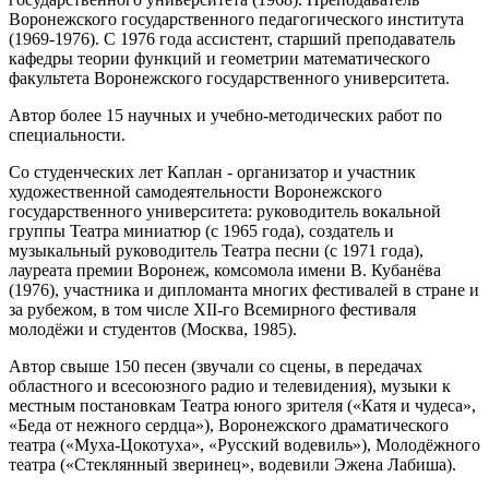
Воронежского государственного педагогического института
(1969-1976). С 1976 года ассистент, старший преподаватель
кафедры теории функций и геометрии математического
факультета Воронежского государственного университета.
Автор более 15 научных и учебно-методических работ по
специальности.
Со студенческих лет Каплан - организатор и участник
художественной самодеятельности Воронежского
государственного университета: руководитель вокальной
группы Театра миниатюр (с 1965 года), создатель и
музыкальный руководитель Театра песни (с 1971 года),
лауреата премии Воронеж, комсомола имени В. Кубанёва
(1976), участника и дипломанта многих фестивалей в стране и
за рубежом, в том числе XII-го Всемирного фестиваля
молодёжи и студентов (Москва, 1985).
Автор свыше 150 песен (звучали со сцены, в передачах
областного и всесоюзного радио и телевидения), музыки к
местным постановкам Театра юного зрителя («Катя и чудеса»,
«Беда от нежного сердца»), Воронежского драматического
театра («Муха-Цокотуха», «Русский водевиль»), Молодёжного
театра («Стеклянный зверинец», водевили Эжена Лабиша).