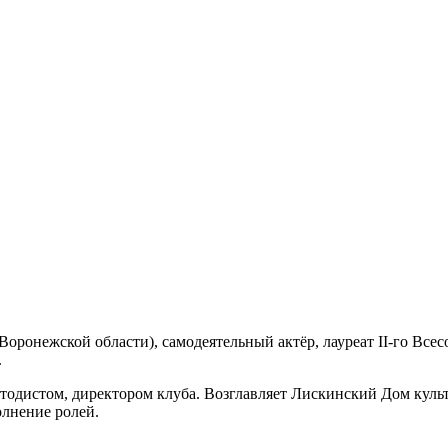
Воронежской области), самодеятельный актёр, лауреат II-го Все
.
етодистом, директором клуба. Возглавляет Лискинский Дом куль
олнение ролей.