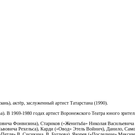
зань), актёр, заслуженный артист Татарстана (1990).
а). В 1969-1980 годах артист Воронежского Театра юного зрител
вича Фонвизина), Стариков («Женитьба» Николая Васильевича 
ьвовича Рехельса), Карди («Овод» Этель Войнич), Данило, Сам
Петля» В. Сисикина, В. Бугрова), Якорев («Последние» Максим