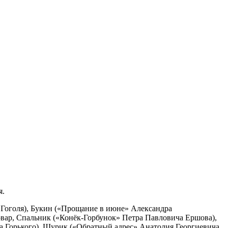
я.
Гоголя), Букин («Прощание в июне» Александра
овар, Спальник («Конёк-Горбунок» Петра Павловича Ершова),
а Горького), Шурик («Обратный адрес» Анатолия Георгиевича