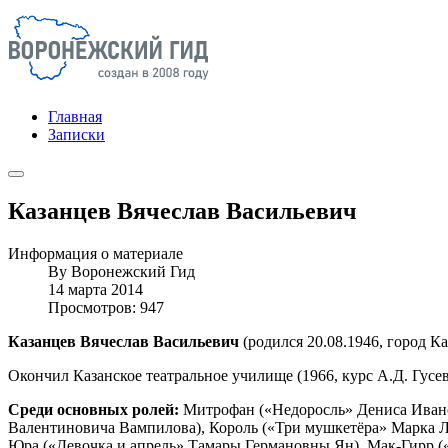
Главная
Записки
Казанцев Вячеслав Васильевич
Информация о материале
By
Воронежский Гид
14 марта 2014
Просмотров: 947
Казанцев Вячеслав Васильевич
(родился 20.08.1946, город Ка
Окончил Казанское театральное училище (1966, курс А.Д. Гусев
Среди основных ролей:
Митрофан («Недоросль» Дениса Ивано
Валентиновича Вампилова), Король («Три мушкетёра» Марка Л
Юра («Девочка и апрель» Тамары Германовны Ян), Мак-Гирр («