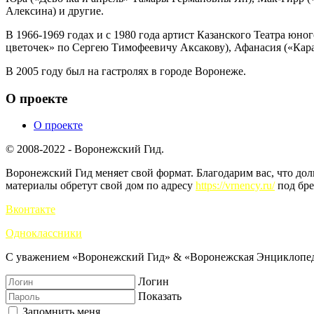
Алексина) и другие.
В 1966-1969 годах и с 1980 года артист Казанского Театра ю
цветочек» по Сергею Тимофеевичу Аксакову), Афанасия («Карав
В 2005 году был на гастролях в городе Воронеже.
О проекте
О проекте
© 2008-2022 - Воронежский Гид.
Воронежский Гид меняет свой формат. Благодарим вас, что до
материалы обретут свой дом по адресу
https://vrnency.ru/
под бре
Вконтакте
Одноклассники
С уважением «Воронежский Гид» & «Воронежская Энциклопед
Логин
Показать
Запомнить меня