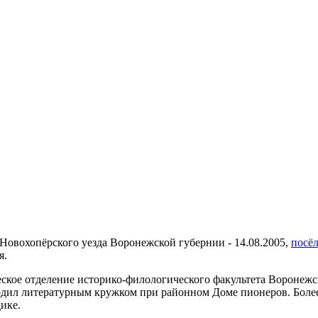
 Новохопёрского уезда Воронежской губернии - 14.08.2005,
посёл
я.
ое отделение историко-филологического факультета Воронежско
водил литературным кружком при районном Доме пионеров. Более
ике.