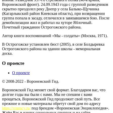
Воронежский фронт). 24.09.1943 года с группой разведчиков
скрытно преодолел реку Днепр у села Балыко-Щучинка
(Кагарлыкский район Киевская область), при возвращении
группа попала в засаду, отличился в завязавшемся бою. После
демобилизации жил и работал на хуторе Яблочный.
Почетный гражданин Острогожского района.
Автор книги воспоминаний «Мы - солдаты» (Москва, 1971).
В Острогожске установлен бюст (2005), в селе Болдыревка
Острогожского района на здании школы - мемориальная
доска.
О проекте
О проекте
© 2008-2022 - Воронежский Гид.
Воронежский Гид меняет свой формат. Благодарим вас, что
долгие годы вы были с нами. Мы не спешим с вами
прощаться, Воронежский Гид продолжит свой путь. Все
прежние и новые материалы обретут свой дом по адресу
https://vrnency.ru/
под брендом «Воронежская Энциклопедия».
Ждём Вас в наших социальных группах и на сайте.