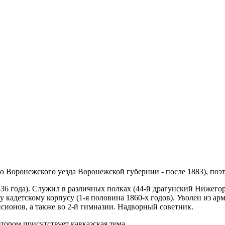
о Воронежского уезда Воронежской губернии - после 1883), поэт
 1836 года). Служил в различных полках (44-й драгунский Ниже
адетскому корпусу (1-я половина 1860-х годов). Уволен из арм
сионов, а также во 2-й гимназии. Надворный советник.
тором присутствует кавказская тема.